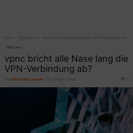
Start
GNU/Linux
vpnc bricht alle Nase lang die VPN-Verbindung ab?
GNU/Linux
vpnc bricht alle Nase lang die
VPN-Verbindung ab?
3
Von
Christoph Langner
-
19. Oktober 2008