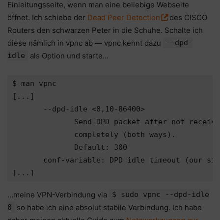
Einleitungsseite, wenn man eine beliebige Webseite
öffnet. Ich schiebe der
Dead Peer Detection
des CISCO
Routers den schwarzen Peter in die Schuhe. Schalte ich
diese nämlich in vpnc ab — vpnc kennt dazu
--dpd-
idle
als Option und starte…
$ man vpnc

[...]

       --dpd-idle <0,10-86400>

              Send DPD packet after not receivi
              completely (both ways).

              Default: 300

       conf-variable: DPD idle timeout (our sid
…meine VPN-Verbindung via
$ sudo vpnc --dpd-idle
0
so habe ich eine absolut stabile Verbindung. Ich habe