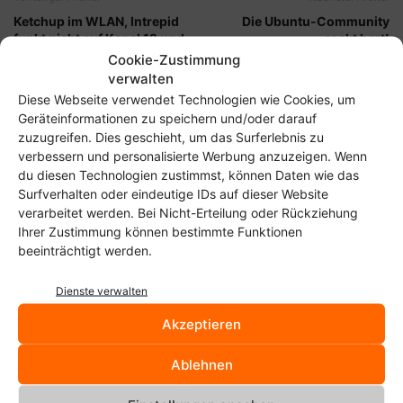
Ketchup im WLAN, Intrepid
Die Ubuntu-Community
funkt nicht auf Kanal 12 und
rockt hart!
13
Cookie-Zustimmung
verwalten
Diese Webseite verwendet Technologien wie Cookies, um
Geräteinformationen zu speichern und/oder darauf
zuzugreifen. Dies geschieht, um das Surferlebnis zu
verbessern und personalisierte Werbung anzuzeigen. Wenn
du diesen Technologien zustimmst, können Daten wie das
Surfverhalten oder eindeutige IDs auf dieser Website
verarbeitet werden. Bei Nicht-Erteilung oder Rückziehung
Ihrer Zustimmung können bestimmte Funktionen
Christoph Langner
beeinträchtigt werden.
https://linuxundich.de
Dienste verwalten
Hallo, ich bin Christoph – Linux-User, Blogger und
pragmatischer Fan freier Software. Wie du sicherlich schon
Akzeptieren
bemerkt hast, schreibe ich hier über Linux im Allgemeinen,
Arch Linux im Besonderen sowie über Android und andere
Ablehnen
Internet-Themen. Wenn dir meine Artikel gefallen, freue ich