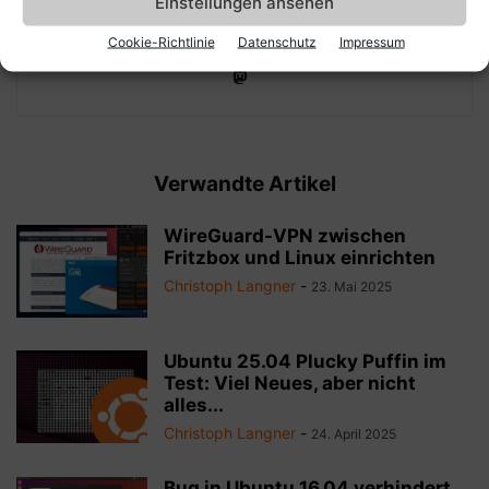
Einstellungen ansehen
mich, wenn du mir auf
Mastodon
,
Bluesky
oder natürlich
über die Social-Media-Kanäle dieses Blogs folgst.
Cookie-Richtlinie
Datenschutz
Impressum
Verwandte Artikel
WireGuard-VPN zwischen
Fritzbox und Linux einrichten
Christoph Langner
-
23. Mai 2025
Ubuntu 25.04 Plucky Puffin im
Test: Viel Neues, aber nicht
alles...
Christoph Langner
-
24. April 2025
Bug in Ubuntu 16.04 verhindert