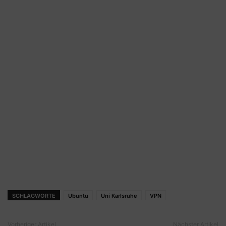
SCHLAGWORTE
Ubuntu
Uni Karlsruhe
VPN
Vorheriger Artikel
Nächster Artikel