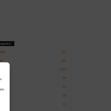
egorien
mein
131
id
189
inux
1.003
ware
68
u
Politik
24
ien
38
erry Pi
41