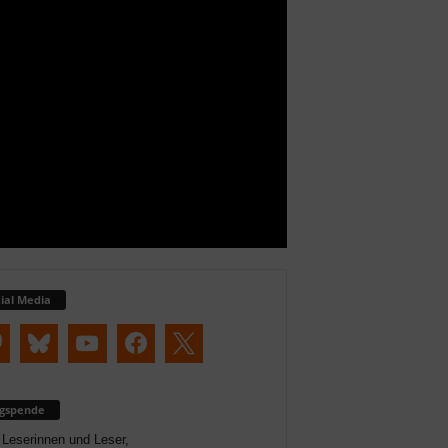
ial Media
ogspende
 Leserinnen und Leser,