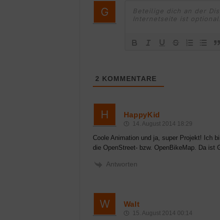
2
KOMMENTARE
HappyKid
14. August 2014 18:29
Coole Animation und ja, super Projekt! Ich b
die OpenStreet- bzw. OpenBikeMap. Da ist G
Antworten
Walt
15. August 2014 00:14