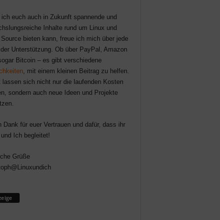
 ich euch auch in Zukunft spannende und
hslungsreiche Inhalte rund um Linux und
Source bieten kann, freue ich mich über jede
der Unterstützung. Ob über PayPal, Amazon
sogar Bitcoin – es gibt verschiedene
chkeiten
, mit einem kleinen Beitrag zu helfen.
 lassen sich nicht nur die laufenden Kosten
n, sondern auch neue Ideen und Projekte
tzen.
n Dank für euer Vertrauen und dafür, dass ihr
 und Ich begleitet!
iche Grüße
toph@Linuxundich
eige