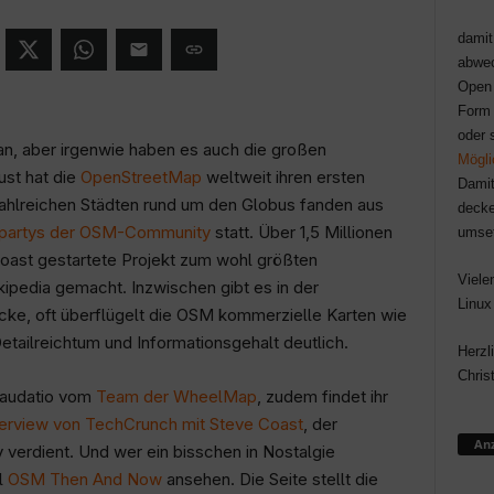
damit
abwec
Open 
Form 
oder 
ran, aber irgenwie haben es auch die großen
Mögli
st hat die
OpenStreetMap
weltweit ihren ersten
Damit
 zahlreichen Städten rund um den Globus fanden aus
decke
partys der OSM-Community
statt. Über 1,5 Millionen
umse
ast gestartete Projekt zum wohl größten
Viele
pedia gemacht. Inzwischen gibt es in der
Linux
e, oft überflügelt die OSM kommerzielle Karten wie
etailreichtum und Informationsgehalt deutlich.
Herzl
Chris
Laudatio vom
Team der WheelMap
, zudem findet ihr
terview von TechCrunch mit Steve Coast
, der
Anz
 verdient. Und wer ein bisschen in Nostalgie
l
OSM Then And Now
ansehen. Die Seite stellt die