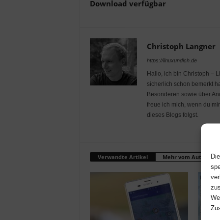
Download verfügbar
Christoph Langner
https://linuxundich.de
Hallo, ich bin Christoph – 
sicherlich schon bemerkt ha
Besonderen sowie über Andr
freue ich mich, wenn du mi
dieses Blogs folgst.
Die
Verwandte Artikel
Mehr vom Autor
spe
ver
zus
Web
Zus