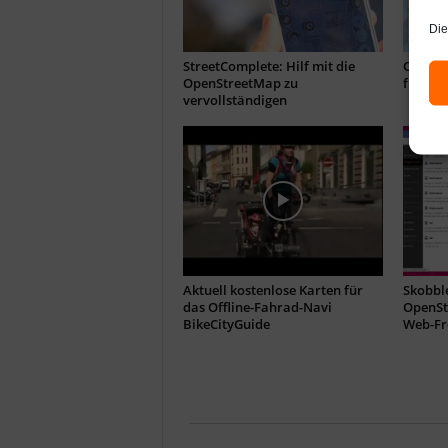
Die
StreetComplete: Hilf mit die
OpenSt
OpenStreetMap zu
für ne
vervollständigen
Aktuell kostenlose Karten für
Skobble
das Offline-Fahrad-Navi
OpenStr
BikeCityGuide
Web-Fr