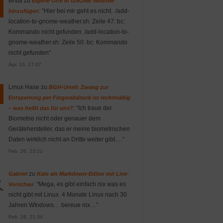
Britta
zu
Eigene Orte in GNOME Weather
: “
Hier bei mir geht es nicht. ./add-
hinzufügen
location-to-gnome-weather.sh: Zeile 47: bc:
Kommando nicht gefunden ./add-location-to-
gnome-weather.sh: Zeile 50: bc: Kommando
nicht gefunden
”
Apr. 10, 17:07
Linux Hase
zu
BGH-Urteil: Zwang zur
Entsperrung per Fingerabdruck ist rechtmäßig
: “
Ich traue der
– was heißt das für uns?
Biometrie nicht oder genauer dem
Gerätehersteller, das er meine biometrischen
Daten wirklich nicht an Dritte weiter gibt.…
”
Feb. 26, 23:21
zu
Gabriel
Kate als Markdown-Editor mit Live-
: “
Mega, es gibt einfach nix was es
Vorschau
nicht gibt mit Linux. 4 Monate Linux nach 30
Jahren WIndows… bereue nix…
”
Feb. 26, 21:34