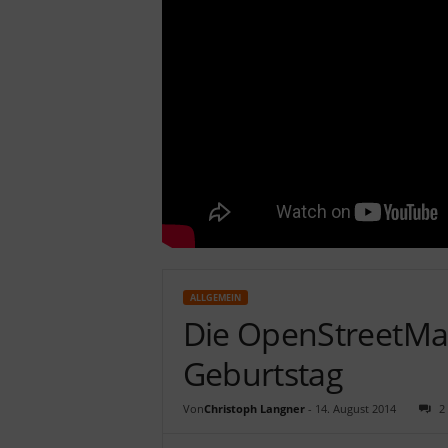
c
h
ALLGEMEIN
Die OpenStreetMap
Geburtstag
Von
Christoph Langner
-
14. August 2014
2