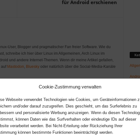
für Android erschienen
Linux-User, Blogger und pragmatischer Fan freier Software. Wie du
st, schreibe ich hier über Linux im Allgemeinen, Arch Linux im
Kat
oid und andere Internet-Themen. Wenn dir meine Artikel gefallen,
Allge
r auf
Mastodon
,
Bluesky
oder natürlich über die Social-Media-Kanäle
Andro
Cookie-Zustimmung verwalten
GNU/L
Hard
se Webseite verwendet Technologien wie Cookies, um Geräteinformationen z
ichern und/oder darauf zuzugreifen. Dies geschieht, um das Surferlebnis zu
Netz-/
bessern und personalisierte Werbung anzuzeigen. Wenn du diesen Technolog
timmst, können Daten wie das Surfverhalten oder eindeutige IDs auf dieser
News
site verarbeitet werden. Bei Nicht-Erteilung oder Rückziehung Ihrer
Raspb
timmung können bestimmte Funktionen beeinträchtigt werden.