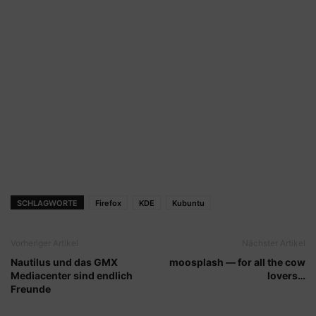
SCHLAGWORTE
Firefox
KDE
Kubuntu
Vorheriger Artikel
Nächster Artikel
Nautilus und das GMX
moosplash — for all the cow
Mediacenter sind endlich
lovers…
Freunde