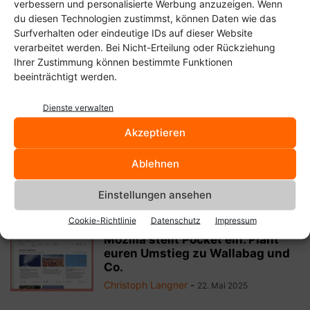
verbessern und personalisierte Werbung anzuzeigen. Wenn
du diesen Technologien zustimmst, können Daten wie das
Surfverhalten oder eindeutige IDs auf dieser Website
Verwandte Artikel
verarbeitet werden. Bei Nicht-Erteilung oder Rückziehung
Ihrer Zustimmung können bestimmte Funktionen
beeinträchtigt werden.
Firefox Nightly: Tabs jetzt mit
SplitView-Ansicht
Dienste verwalten
Christoph Langner
-
6. November 2025
Akzeptieren
Firefox bekommt endlich Support
Ablehnen
für Matroska (MKV)
Christoph Langner
-
30. August 2025
Einstellungen ansehen
Cookie-Richtlinie
Datenschutz
Impressum
Mozilla stellt Pocket ein. Plant
euren Umstieg zu Wallabag und
Co.
Christoph Langner
-
22. Mai 2025