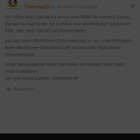
ThorstenS
26. Februar 2015 09:58
Ich nutze jetzt Haroopad schon eine Weile für kleinere Dokus.
Danach konvertieren mir pandoc und wkhtmltopdf daraus ein
PDF. Hier mein Aufruf zum Konvertieren:
pandoc mein-MarkDown-Dokument.md -s -o – | wkhtmltopdf –
mein-MarkDown-Dokument.pdf; evince mein-MarkDown-
Dokument.pdf
Unter debian/jessie muss man dafür die beiden tools meist
noch installieren
apt-get install pandoc wkhtmltopdf
Antworten