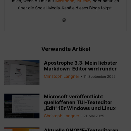
mich, wenn du mir auf
Mastodon
,
Bluesky
oder natürlich
über die Social-Media-Kanäle dieses Blogs folgst.
Verwandte Artikel
Apostrophe 3.3: Mein liebster
Markdown-Editor wird runder
Christoph Langner
-
11. September 2025
Microsoft veröffentlicht
quelloffenen TUI-Texteditor
„Edit“ für Windows und Linux
Christoph Langner
-
21. Mai 2025
Aktuelle GNOME-Texteditoren