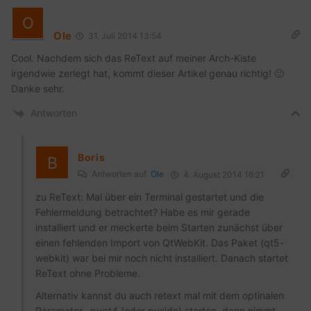
Ole
31. Juli 2014 13:54
Cool. Nachdem sich das ReText auf meiner Arch-Kiste
irgendwie zerlegt hat, kommt dieser Artikel genau richtig! 🙂
Danke sehr.
Antworten
Boris
Antworten auf
Ole
4. August 2014 16:21
zu ReText: Mal über ein Terminal gestartet und die
Fehlermeldung betrachtet? Habe es mir gerade
installiert und er meckerte beim Starten zunächst über
einen fehlenden Import von QtWebKit. Das Paket (qt5-
webkit) war bei mir noch nicht installiert. Danach startet
ReText ohne Probleme.
Alternativ kannst du auch retext mal mit dem optinalen
Parameter –pyqt4 (oder pyside) starten, dann nimmt