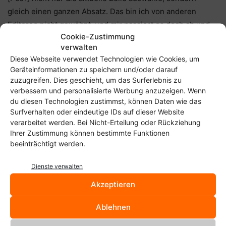
gleich einen ganzen Absatz. Das bin ich von anderen
Editoren nicht gewöhnt, und mir passiert es doch ab und
Cookie-Zustimmung
an, dass ich hinterher noch ein [Entf] drücke und einen
verwalten
ganzen Absatz lösche, obwohl ich doch nur die letzte Zeile
Diese Webseite verwendet Technologien wie Cookies, um
loswerden wollte. Aber entsprechend der
GitHub-Seite
Geräteinformationen zu speichern und/oder darauf
des Projekts
wird an diesen Details schon gearbeitet.
zuzugreifen. Dies geschieht, um das Surferlebnis zu
verbessern und personalisierte Werbung anzuzeigen. Wenn
du diesen Technologien zustimmst, können Daten wie das
Surfverhalten oder eindeutige IDs auf dieser Website
verarbeitet werden. Bei Nicht-Erteilung oder Rückziehung
Ihrer Zustimmung können bestimmte Funktionen
beeinträchtigt werden.
Dienste verwalten
Anzeige
Akzeptieren
Ablehnen