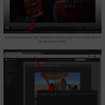
Zum Download eines ZDF-Mediathek-Videos müsst ihr die HTML-Version
der Mediathek öffnen.