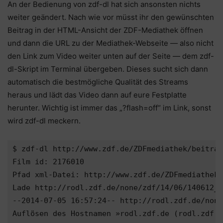
An der Bedienung von zdf-dl hat sich ansonsten nichts
weiter geändert. Nach wie vor müsst ihr den gewünschten
Beitrag in der HTML-Ansicht der ZDF-Mediathek öffnen
und dann die URL zu der Mediathek-Webseite — also nicht
den Link zum Video weiter unten auf der Seite — dem zdf-
dl-Skript im Terminal übergeben. Dieses sucht sich dann
automatisch die bestmögliche Qualität des Streams
heraus und lädt das Video dann auf eure Festplatte
herunter. Wichtig ist immer das „?flash=off“ im Link, sonst
wird zdf-dl meckern.
$ zdf-dl http://www.zdf.de/ZDFmediathek/beitrag
Film id: 2176010

Pfad xml-Datei: http://www.zdf.de/ZDFmediathek/
Lade http://rodl.zdf.de/none/zdf/14/06/140612_a
--2014-07-05 16:57:24-- http://rodl.zdf.de/none
Auflösen des Hostnamen »rodl.zdf.de (rodl.zdf.d