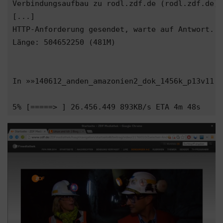
Verbindungsaufbau zu rodl.zdf.de (rodl.zdf.de)|
[...]

HTTP-Anforderung gesendet, warte auf Antwort...
Länge: 504652250 (481M)

In »»140612_anden_amazonien2_dok_1456k_p13v11.m
5% [=====> ] 26.456.449 893KB/s ETA 4m 48s