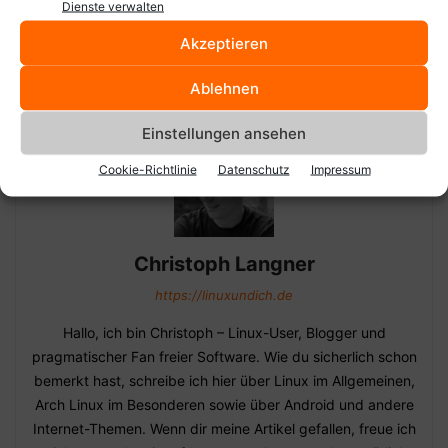
Old-School-Terminal im Stil
Perl-Pakete unter Arch nicht
Dienste verwalten
von Apple II oder eines
installierbar?
Akzeptieren
Phosphor-Leuchtschirms
search.cpan.org zu
metacpan.org umleiten!
Ablehnen
Einstellungen ansehen
Cookie-Richtlinie
Datenschutz
Impressum
Christoph Langner
https://linuxundich.de
Hallo, ich bin Christoph – Linux-User, Blogger und
pragmatischer Fan freier Software. Wie du sicherlich schon
bemerkt hast, schreibe ich hier über Linux im Allgemeinen,
Arch Linux im Besonderen sowie über Android und andere
Internet-Themen. Wenn dir meine Artikel gefallen, freue ich