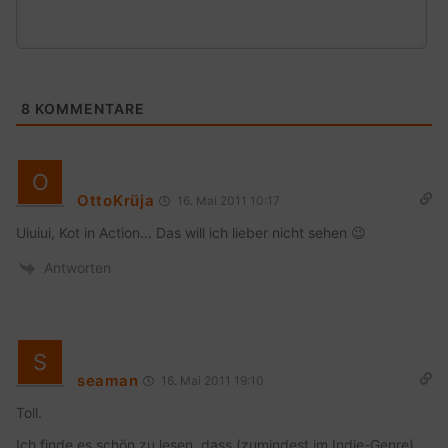
8
KOMMENTARE
OttoKrüja
16. Mai 2011 10:17
Uiuiui, Kot in Action… Das will ich lieber nicht sehen 😉
Antworten
seaman
16. Mai 2011 19:10
Toll.
Ich finde es schön zu lesen, dass (zumindest im Indie-Genre)