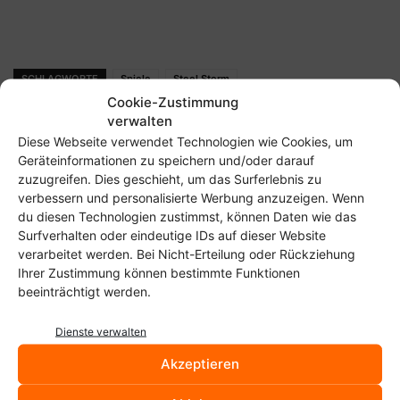
SCHLAGWORTE
Spiele
Steel Storm
Cookie-Zustimmung
verwalten
Vorheriger Artikel
Nächster Artikel
Diese Webseite verwendet Technologien wie Cookies, um
Der Tux zum Sonntag (IV)
Standby/Suspend unter
Geräteinformationen zu speichern und/oder darauf
Linux bei vielen Notebooks
zuzugreifen. Dies geschieht, um das Surferlebnis zu
und Mainboards reparieren
verbessern und personalisierte Werbung anzuzeigen. Wenn
du diesen Technologien zustimmst, können Daten wie das
Surfverhalten oder eindeutige IDs auf dieser Website
verarbeitet werden. Bei Nicht-Erteilung oder Rückziehung
Ihrer Zustimmung können bestimmte Funktionen
beeinträchtigt werden.
Dienste verwalten
Akzeptieren
Christoph Langner
https://linuxundich.de