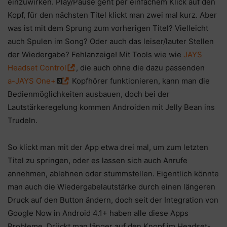
einzuwirken. Play/Pause geht per einfachem Klick auf den
Kopf, für den nächsten Titel klickt man zwei mal kurz. Aber
was ist mit dem Sprung zum vorherigen Titel? Vielleicht
auch Spulen im Song? Oder auch das leiser/lauter Stellen
der Wiedergabe? Fehlanzeige! Mit Tools wie wie
JAYS
Headset Control
, die auch ohne die dazu passenden
a-JAYS One+
Kopfhörer funktionieren, kann man die
Bedienmöglichkeiten ausbauen, doch bei der
Lautstärkeregelung kommen Androiden mit Jelly Bean ins
Trudeln.
So klickt man mit der App etwa drei mal, um zum letzten
Titel zu springen, oder es lassen sich auch Anrufe
annehmen, ablehnen oder stummstellen. Eigentlich könnte
man auch die Wiedergabelautstärke durch einen längeren
Druck auf den Button ändern, doch seit der Integration von
Google Now in Android 4.1+ haben alle diese Apps
Probleme. Drückt man länger auf den Knopf im Headset-