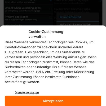
Cookie-Zustimmung
verwalten
Diese Webseite verwendet Technologien wie Cookies, um
Geräteinformationen zu speichern und/oder darauf
zuzugreifen. Dies geschieht, um das Surferlebnis zu
verbessern und personalisierte Werbung anzuzeigen. Wenn
du diesen Technologien zustimmst, können Daten wie das
Surfverhalten oder eindeutige IDs auf dieser Website
verarbeitet werden. Bei Nicht-Erteilung oder Rückziehung
Ihrer Zustimmung können bestimmte Funktionen
beeinträchtigt werden.
Mit Root-Rechten kann man auch die Bindung zu Google Now aufheben.
Getestet habe ich die Trial-Version bei mir auf einem
Dienste verwalten
gerooteten Galaxy Nexus. Die App tat bei mir, was sie
Akzeptieren
verspricht. Das Setzen des Google-Now-Fix hatte bei mir