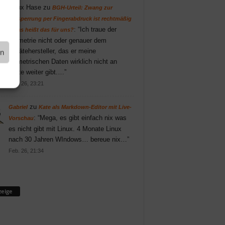
Linux Hase
zu
BGH-Urteil: Zwang zur
Entsperrung per Fingerabdruck ist rechtmäßig
: “
Ich traue der
– was heißt das für uns?
Biometrie nicht oder genauer dem
Gerätehersteller, das er meine
en
biometrischen Daten wirklich nicht an
Dritte weiter gibt.…
”
Feb. 26, 23:21
zu
Gabriel
Kate als Markdown-Editor mit Live-
: “
Mega, es gibt einfach nix was
Vorschau
es nicht gibt mit Linux. 4 Monate Linux
nach 30 Jahren WIndows… bereue nix…
”
Feb. 26, 21:34
eige