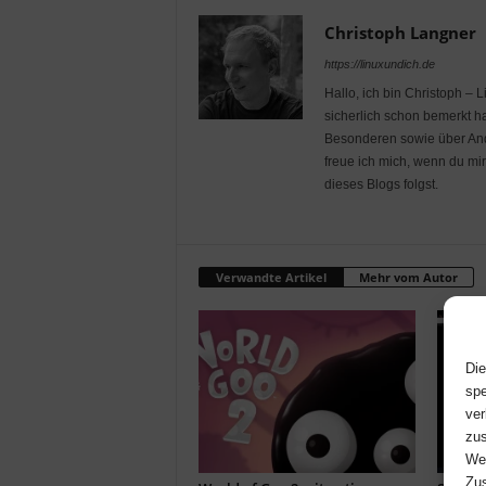
Christoph Langner
https://linuxundich.de
Hallo, ich bin Christoph – 
sicherlich schon bemerkt ha
Besonderen sowie über Andr
freue ich mich, wenn du mi
dieses Blogs folgst.
Verwandte Artikel
Mehr vom Autor
Die
spe
ver
zus
Web
Zus