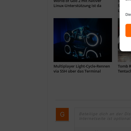
World of Goo 2 mit nativer
Space C
Linux-Unterstützung ist da
Softwar
Linux
Die
Multiplayer Light-Cycle-Rennen
Tomb R
via SSH über das Terminal
Tentacl