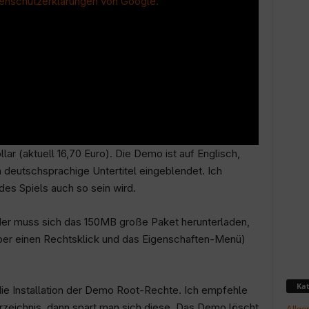
enschutzerklärungen von Google.
lar (aktuell 16,70 Euro). Die Demo ist auf Englisch,
deutschsprachige Untertitel eingeblendet. Ich
des Spiels auch so sein wird.
er muss sich das 150MB große Paket herunterladen,
ber einen Rechtsklick und das Eigenschaften-Menü)
Kat
r die Installation der Demo Root-Rechte. Ich empfehle
erzeichnis, dann spart man sich diese. Das Demo löscht