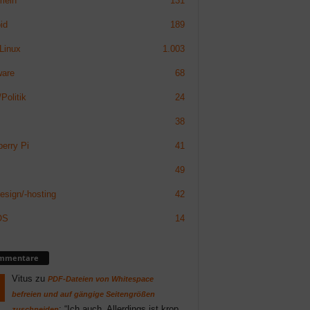
mein
131
id
189
Linux
1.003
ware
68
Politik
24
38
erry Pi
41
49
sign/-hosting
42
OS
14
mmentare
Vitus
zu
PDF-Dateien von Whitespace
befreien und auf gängige Seitengrößen
: “
Ich auch. Allerdings ist krop
zuschneiden