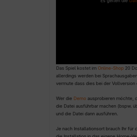
Es gelten die
Dat
Das Spiel kostet im
Online-Shop
20 Dol
allerdings werden bei Sprachausgaben 
vermute dass dies bei der Vollversion 
Wer die
Demo
ausprobieren möchte, d
die Datei ausführbar machen (bspw. ü
und die Datei dann ausführen.
Je nach Installationsort brauch Ihr fü
die Installation in das eigene Home-V