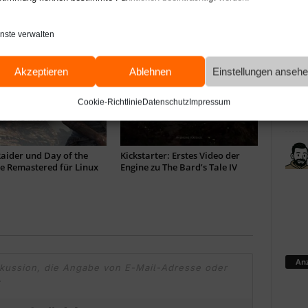
adet Pinball: Alte
Sid Meier’s Civilization VI
e, neuer Glanz unter
kommt auch für Linux
nste verwalten
Akzeptieren
Ablehnen
Einstellungen anseh
Cookie-Richtlinie
Datenschutz
Impressum
aider und Day of the
Kickstarter: Erstes Video der
e Remastered für Linux
Engine zu The Bard’s Tale IV
Anz