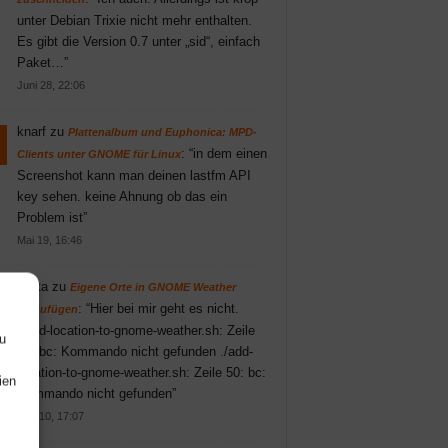
unter Debian Trixie nicht mehr enthalten.
Es gibt die Version 0.7 unter „sid“, einfach
Paket…
”
Juni 28, 22:06
knarf
zu
Plattenalbum und Euphonica: MPD-
: “
in dem einen
Clients unter GNOME für Linux
Screenshot kann man deinen lastfm API
key sehen. keine Ahnung ob das ein
Problem ist
”
Mai 19, 16:46
Britta
zu
Eigene Orte in GNOME Weather
: “
Hier bei mir geht es nicht.
hinzufügen
./add-location-to-gnome-weather.sh: Zeile
u
47: bc: Kommando nicht gefunden ./add-
location-to-gnome-weather.sh: Zeile 50: bc:
ien
Kommando nicht gefunden
”
Apr. 10, 17:07