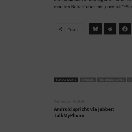
man bei Bedarf über ein „uninstall“-Skr
Teilen
SCHLAGWORTE
AMNESIA
FRICTIONAL GAMES
SP
Vorheriger Artikel
Android spricht via Jabber:
TalkMyPhone