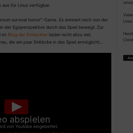
umse
 aus für Linux verfügbar.
Viele
person survival horror“-Game. Es erinnert mich von der
Linux
in der Egoperspektive durch das Spiel bewegt. Zur
Herzl
 im
Blog der Entwickler
leider nicht allzu viel.
Chris
au, die ein paar Einblicke in das Spiel ermöglicht…
Anz
eo abspielen
ird von Youtube eingebettet.