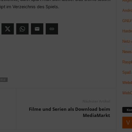
Allge
ipt im Verzeichnis des Spiels.
Andro
GNU/
Hard
Netz-/
News
Raspb
Spaß
IELE
Webde
Web
Nächster Artikel
Filme und Serien als Download beim
Ko
MediaMarkt