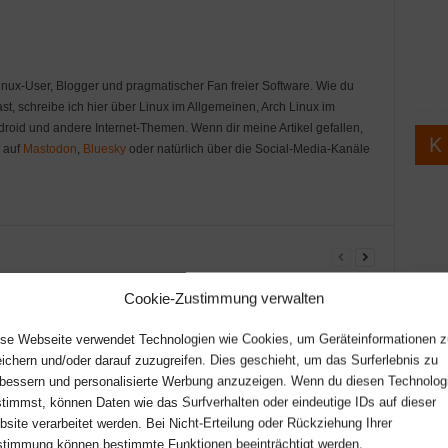
Linux-User, Blogger und pragmatischer Fan freier Software. Wie du
st, schreibe ich hier über Linux im Allgemeinen, Arch Linux im
oid und andere Internet-Themen. Wenn dir meine Artikel gefallen,
r auf
Mastodon
,
Bluesky
oder natürlich über die Social-Media-Kanäle
Cookie-Zustimmung verwalten
se Webseite verwendet Technologien wie Cookies, um Geräteinformationen z
ichern und/oder darauf zuzugreifen. Dies geschieht, um das Surferlebnis zu
bessern und personalisierte Werbung anzuzeigen. Wenn du diesen Technolog
timmst, können Daten wie das Surfverhalten oder eindeutige IDs auf dieser
site verarbeitet werden. Bei Nicht-Erteilung oder Rückziehung Ihrer
timmung können bestimmte Funktionen beeinträchtigt werden.