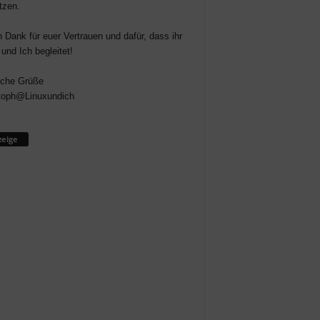
tzen.
n Dank für euer Vertrauen und dafür, dass ihr
 und Ich begleitet!
iche Grüße
toph@Linuxundich
eige