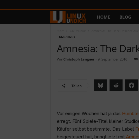
HOME
BLOG
L
i
Start
GNU/Linux
Amnesia: The Dark Descent auch
GNU/LINUX
Amnesia: The Dark
n
u
Von
Christoph Langner
-
9. September 2010
x
u
Teilen
n
d
Vor einigen Wochen hat ja das
Humble 
erregt. Fünf Spiele-Titel kleiner Stud
I
Käufer selbst bestimmte. Das Label
F
beigesteuert hat, bringt jetzt mit
Amnes