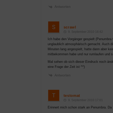
Antworten
scrawl
9. September 2010 16:42
Ich habe den Vorgänger gespielt (Penumbra O
unglaublich atmosphärisch gemacht. Auch di
Minuten lang angespielt, hatte dann aber kei
mitbekommen habe und nur rumlaufen und sich
Mal sehen ob sich dieser Eindruck noch ände
eine Frage der Zeit ist ^^)
Antworten
testomat
9. September 2010 17:01
Erinnert mich schon stark an Penumbra. Da fä