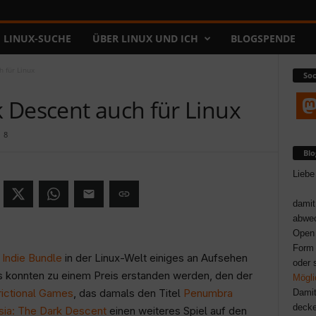
LINUX-SUCHE
ÜBER LINUX UND ICH
BLOGSPENDE
 für Linux
Soc
 Descent auch für Linux
8
Bl
Liebe
damit
abwec
Open 
Form 
Indie Bundle
in der Linux-Welt einiges an Aufsehen
oder 
ios konnten zu einem Preis erstanden werden, den der
Mögli
rictional Games
, das damals den Titel
Penumbra
Damit
decke
ia: The Dark Descent
einen weiteres Spiel auf den