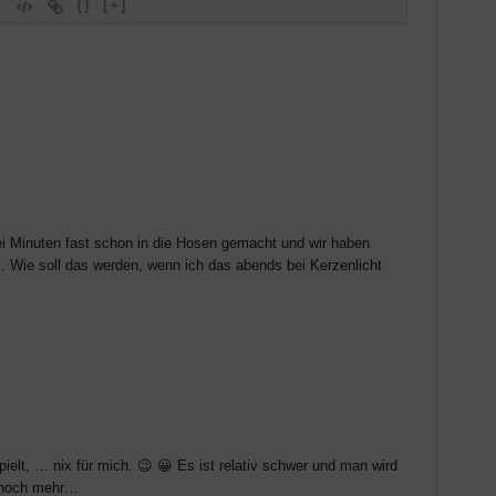
{}
[+]
i Minuten fast schon in die Hosen gemacht und wir haben
l. Wie soll das werden, wenn ich das abends bei Kerzenlicht
elt, … nix für mich. 😉 😀 Es ist relativ schwer und man wird
r noch mehr…