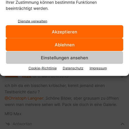
Ihrer Zustimmung können bestimmte Funktionen
beeinträchtigt werden.
mw88
2. März 2011 21:43
Dienste verwalten
Schon gekauft, wenn ein Spielehersteller so Linuxfreundlich ist
Akzeptieren
gehört der Unterstützt 😉
Antworten
Ablehnen
Einstellungen ansehen
Cookie-Richtlinie
Datenschutz
Impressum
max
2. März 2011 22:15
ich bin da ein bisschen kritischer, kennt jemand einen
Testbericht dazu ?
@Christoph Langner
: Schöne Bilder, aber grausam zu öffnen
wenn man mehrere sehen will. Pack sie doch in eine Galerie.
MfG Max
Antworten