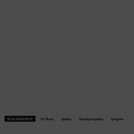
SCHLAGWORTE
Oil Rush
Spiele
Strategiespiele
Unigine