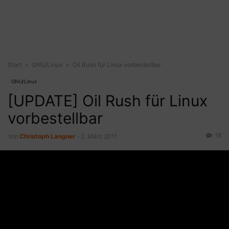
Start
GNU/Linux
Oil Rush für Linux vorbestellbar
GNU/Linux
[UPDATE] Oil Rush für Linux
vorbestellbar
18
Von
Christoph Langner
-
2. März 2011