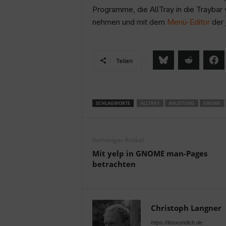
Programme, die AllTray in die Traybar 
nehmen und mit dem
Menü-Editor
der 
Teilen
SCHLAGWORTE
ALLTRAY
ANLEITUNG
GNOME
Vorheriger Artikel
Mit yelp in GNOME man-Pages
betrachten
Christoph Langner
https://linuxundich.de