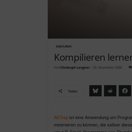
c
h
GNU/LINUX
Kompilieren lernen
Von
Christoph Langner
-
20. November 2006
Teilen
AllTray
ist eine Anwendung um Program
minimieren zu können, die selber diese