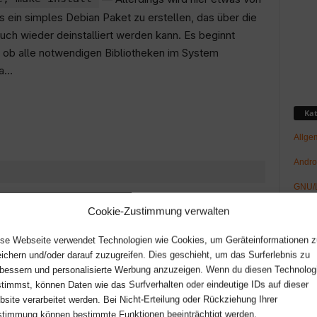
es ein simples Debian Paket zu erstellen, das über die
auch wieder deinstalliert werden kann. Es beginnt
ob alle notwendigen Bibliotheken im System
ia…
Kat
Allge
Andro
GNU/L
 Anfangs ja alle nötigen Bibliotheken installiert wurden.
Cookie-Zustimmung verwalten
Hard
piele, wie man solche Fehler interpretiert im
Netz-/
compilieren
. Nun kann das Programm compiliert
se Webseite verwendet Technologien wie Cookies, um Geräteinformationen z
ichern und/oder darauf zuzugreifen. Dies geschieht, um das Surferlebnis zu
News
bessern und personalisierte Werbung anzuzeigen. Wenn du diesen Technolog
timmst, können Daten wie das Surfverhalten oder eindeutige IDs auf dieser
Raspb
site verarbeitet werden. Bei Nicht-Erteilung oder Rückziehung Ihrer
Spaß
timmung können bestimmte Funktionen beeinträchtigt werden.