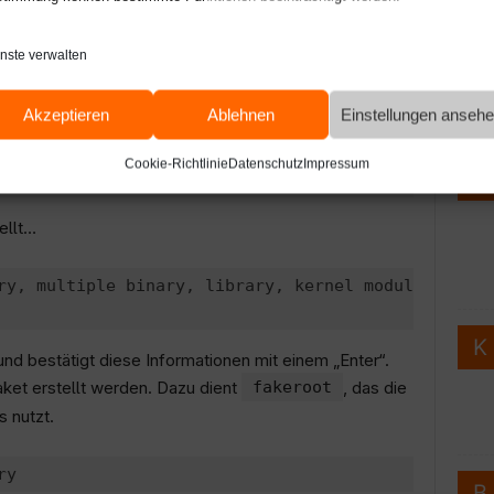
rei durchlaufen. Nun weicht man etwas vom Dreischritt
Webde
 install“ zu installieren, erzeugt man ein Debian
nste verwalten
tinformationen mittels
dh_make
erzeugen. Dieses
Web
Archivs mit dem Quellcode, da ja noch auf dem
Akzeptieren
Ablehnen
Einstellungen anseh
Ko
Cookie-Richtlinie
Datenschutz
Impressum
ellt…
ry, multiple binary, library, kernel module or cdbs
nd bestätigt diese Informationen mit einem „Enter“.
et erstellt werden. Dazu dient
fakeroot
, das die
s nutzt.