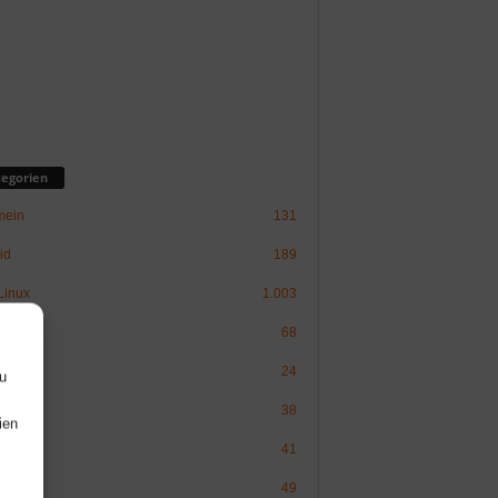
egorien
mein
131
id
189
inux
1.003
ware
68
Politik
24
u
38
ien
erry Pi
41
49