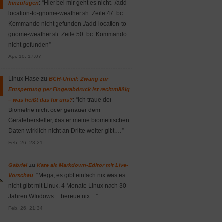
: “
Hier bei mir geht es nicht. ./add-
hinzufügen
location-to-gnome-weather.sh: Zeile 47: bc:
Kommando nicht gefunden ./add-location-to-
gnome-weather.sh: Zeile 50: bc: Kommando
nicht gefunden
”
Apr. 10, 17:07
Linux Hase
zu
BGH-Urteil: Zwang zur
Entsperrung per Fingerabdruck ist rechtmäßig
: “
Ich traue der
– was heißt das für uns?
Biometrie nicht oder genauer dem
Gerätehersteller, das er meine biometrischen
Daten wirklich nicht an Dritte weiter gibt.…
”
Feb. 26, 23:21
zu
Gabriel
Kate als Markdown-Editor mit Live-
: “
Mega, es gibt einfach nix was es
Vorschau
nicht gibt mit Linux. 4 Monate Linux nach 30
Jahren WIndows… bereue nix…
”
Feb. 26, 21:34