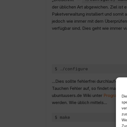
der üblichen Art abgewichen. Ziel ist 
Paketverwaltung installiert und somit 
jedoch wie immer mit dem Überprüfen 
verfügbar sind. Dies geht wie immer v
…Dies sollte fehlerfrei durchlaufen, da
Tauchen Fehler auf, so findet man Beis
ubuntuusers.de Wiki unter
Programme 
Die
werden. Wie üblich mittels…
spe
ver
zus
Web
Zus