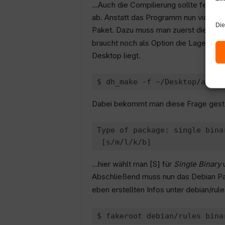
…Auch die Compilierung sollte fehlerf
ab. Anstatt das Programm nun via „make
Die
Paket. Dazu muss man zuerst die Pake
braucht noch als Option die Lage des 
Desktop liegt.
Dabei bekommt man diese Frage gest
Type of package: single bina
…hier wählt man [S] für
Single Binary
u
Abschließend muss nun das Debian Pak
eben erstellten Infos unter debian/rule