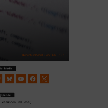
Michael Himbeault, Code
,
CC BY 2.0
ial Media
ogspende
 Leserinnen und Leser,