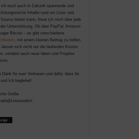
 ich euch auch in Zukunft spannende und
hslungsreiche Inhalte rund um Linux und
Source bieten kann, freue ich mich über jede
der Unterstützung. Ob über PayPal, Amazon
sogar Bitcoin – es gibt verschiedene
chkeiten
, mit einem kleinen Beitrag zu helfen.
 lassen sich nicht nur die laufenden Kosten
n, sondern auch neue Ideen und Projekte
tzen.
n Dank für euer Vertrauen und dafür, dass ihr
 und Ich begleitet!
iche Grüße
toph@Linuxundich
eige