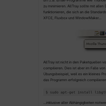
um z.B. Email-Programme wie Thunderbi
zu minimieren. AllTray sollte mit al
funktionieren, die sich an die Standa
XFCE, Fluxbox und WindowMaker…
AllTray ist nicht in den Paketquellen 
compilieren. Dies ist aber im Falle von
Übungsbeispiel, weil es ein kleines P
das Programm erfolgreich compilieren k
…inklusive aller Abhängigkeiten notwe