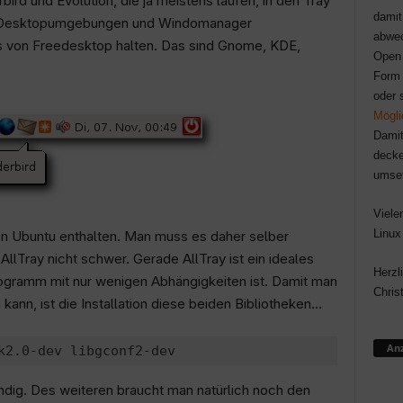
rd und Evolution, die ja meistens laufen, in den Tray
damit
len Desktopumgebungen und Windomanager
abwec
rds von Freedesktop halten. Das sind Gnome, KDE,
Open 
Form 
oder 
Mögli
Damit
decke
umse
Viele
Linux
von Ubuntu enthalten. Man muss es daher selber
 AllTray nicht schwer. Gerade AllTray ist ein ideales
Herzl
rogramm mit nur wenigen Abhängigkeiten ist. Damit man
Chris
ann, ist die Installation diese beiden Bibliotheken…
Anz
ndig. Des weiteren braucht man natürlich noch den