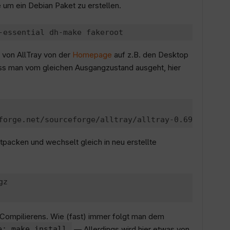
um ein Debian Paket zu erstellen.
 von AllTray von der
Homepage
auf z.B. den Desktop
ass man vom gleichen Ausgangzustand ausgeht, hier
packen und wechselt gleich in neu erstellte
z

s Compilierens. Wie (fast) immer folgt man dem
e; make install
— Allerdings wird hier etwas von