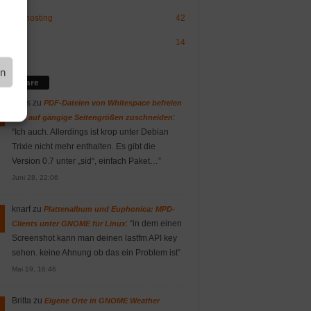
sign/-hosting
42
OS
14
en
mmentare
Vitus
zu
PDF-Dateien von Whitespace befreien
:
und auf gängige Seitengrößen zuschneiden
“
Ich auch. Allerdings ist krop unter Debian
Trixie nicht mehr enthalten. Es gibt die
Version 0.7 unter „sid“, einfach Paket…
”
Juni 28, 22:06
?

knarf
zu
Plattenalbum und Euphonica: MPD-
: “
in dem einen
Clients unter GNOME für Linux
Screenshot kann man deinen lastfm API key
sehen. keine Ahnung ob das ein Problem ist
”
Mai 19, 16:46
Britta
zu
Eigene Orte in GNOME Weather