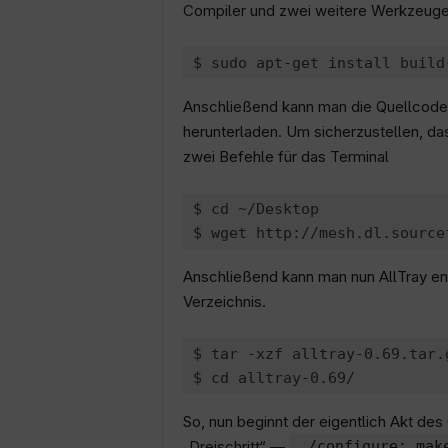
Compiler und zwei weitere Werkzeuge 
Anschließend kann man die Quellcode
herunterladen. Um sicherzustellen, d
zwei Befehle für das Terminal
$ cd ~/Desktop

Anschließend kann man nun AllTray ent
Verzeichnis.
$ tar -xzf alltray-0.69.tar.g
So, nun beginnt der eigentlich Akt de
„Dreischritt“ —
./configure; mak