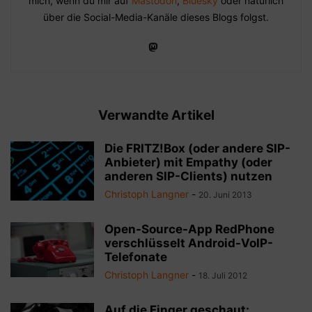
mich, wenn du mir auf
Mastodon
,
Bluesky
oder natürlich
über die Social-Media-Kanäle dieses Blogs folgst.
Verwandte Artikel
Die FRITZ!Box (oder andere SIP-
Anbieter) mit Empathy (oder
anderen SIP-Clients) nutzen
Christoph Langner
-
20. Juni 2013
Open-Source-App RedPhone
verschlüsselt Android-VoIP-
Telefonate
Christoph Langner
-
18. Juli 2012
Auf die Finger geschaut: