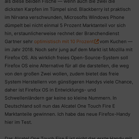
als diese beiden Fische — wenn auch die zwei die
dicksten Karpfen im Tümpel sind. Blackberry ist praktisch
im Nirvana verschwunden, Microsofts Windows Phone
dümpelt bei nicht einmal 5 Prozent Marktanteil vor sich
hin, erstaunlicherweise rechnet der Branchendienst
Gartner sehr
optimistisch mit 10 Prozent
vom Kuchen —
im Jahr 2018. Noch sehr jung auf dem Markt ist Mozilla mit
Firefox OS. Als wirklich freies Open-Source-System soll
Firefox OS eine Alternative für all die darstellen, die weg
von den großen Zwei wollen, zudem bietet das freie
System Herstellern von günstigeren Handys viele Chance,
daher ist Firefox OS in Entwicklungs- und
Schwellenländern gar keine so kleine Nummern. In
Deutschland soll nun das Alcatel One Touch Fire E
Marktanteile gewinnen. Ich habe das neue Firefox-Handy
hier im Test.
Das Alcatel One Touch Fire E ist nicht das erste Handy mit