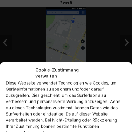
1
von 5
Cookie-Zustimmung
verwalten
Diese Webseite verwendet Technologien wie Cookies, um
Im Alltag zahlt sich diese Beschränkung auf das
Geräteinformationen zu speichern und/oder darauf
zuzugreifen. Dies geschieht, um das Surferlebnis zu
Wesentliche jedoch aus. Im Gegensatz zu so gut wie allen
verbessern und personalisierte Werbung anzuzeigen. Wenn
Smartphones ist der Akku des Alcatel Onetouch Fire E
du diesen Technologien zustimmst, können Daten wie das
nach 24 Stunden nicht gleich leer. Ganz im Gegenteil, auf
Surfverhalten oder eindeutige IDs auf dieser Website
der Tankuhr meines Testgeräts standen nach einem Tag
verarbeitet werden. Bei Nicht-Erteilung oder Rückziehung
Ihrer Zustimmung können bestimmte Funktionen
Benutzung noch etwas mehr als 75 Prozent Kapazität. In